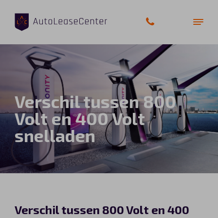
Zakelijke auto’s
Verschil tussen 800
Bedrijfswagens
Volt en 400 Volt
snelladen
Elektrische auto’s
Wagenparkbeheer
Private lease
Shortlease
Verschil tussen 800 Volt en 400