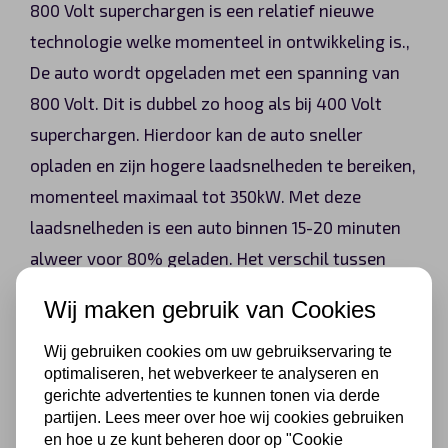
800 Volt superchargen is een relatief nieuwe
technologie welke momenteel in ontwikkeling is.,
De auto wordt opgeladen met een spanning van
800 Volt. Dit is dubbel zo hoog als bij 400 Volt
superchargen. Hierdoor kan de auto sneller
opladen en zijn hogere laadsnelheden te bereiken,
momenteel maximaal tot 350kW. Met deze
laadsnelheden is een auto binnen 15-20 minuten
alweer voor 80% geladen. Het verschil tussen
800 Volt en 400 Volt snelladen komt dus vooral
Wij maken gebruik van Cookies
tot uiting in de laadsnelheid. Een ander voordeel
is dat het ook minder belastend is voor de
Wij gebruiken cookies om uw gebruikservaring te
optimaliseren, het webverkeer te analyseren en
batterij, omdat de oplaadstroom lager is bij een
gerichte advertenties te kunnen tonen via derde
hoger voltage.
partijen. Lees meer over hoe wij cookies gebruiken
en hoe u ze kunt beheren door op "Cookie