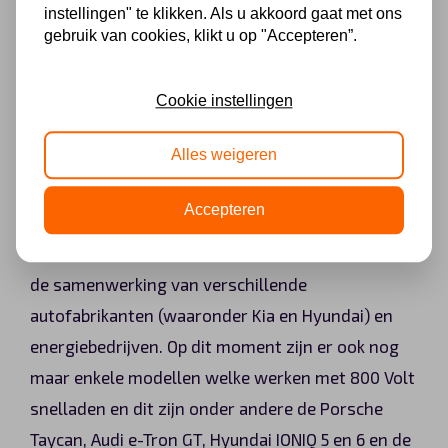
instellingen" te klikken. Als u akkoord gaat met ons
Echter, om 800 Volt superchargen te gebruiken, is
gebruik van cookies, klikt u op "Accepteren”.
speciale infrastructuur vereist en dit betekent dat
er momenteel nog maar een beperkt aantal 800
Cookie instellingen
Volt laadstations beschikbaar zijn. Dit aantal
Alles weigeren
wordt overigens wel snel uitgebreid. Een
belangrijk netwerk hierin is
IONITY
en zij plaatsen
Accepteren
in Europa snellaadstations met 800 Volt en 350kW
snelladers. Het IONITY netwerk is ontwikkeld door
de samenwerking van verschillende
autofabrikanten (waaronder Kia en Hyundai) en
energiebedrijven. Op dit moment zijn er ook nog
maar enkele modellen welke werken met 800 Volt
snelladen en dit zijn onder andere de Porsche
Taycan, Audi e-Tron GT, Hyundai IONIQ 5 en 6 en de