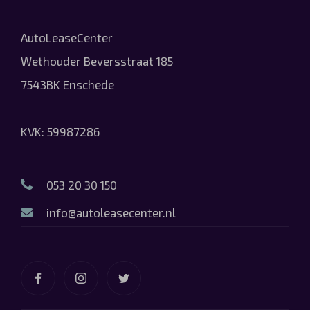
AutoLeaseCenter
Wethouder Beversstraat 185
7543BK Enschede
KVK: 59987286
053 20 30 150
info@autoleasecenter.nl