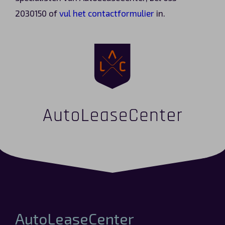
2030150 of
vul het contactformulier
in.
AutoLeaseCenter