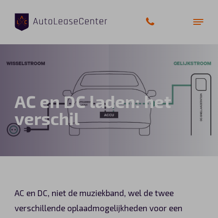
Zakelijke auto’s
AC en DC laden: het
Bedrijfswagens
verschil
Elektrische auto’s
Wagenparkbeheer
Private lease
AC en DC, niet de muziekband, wel de twee
Shortlease
verschillende oplaadmogelijkheden voor een