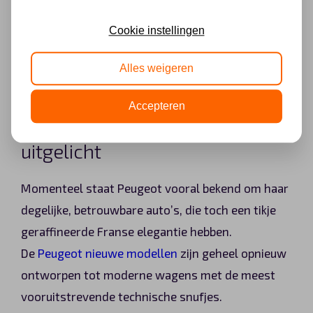
Cookie instellingen
Peugeot leasen
Alles weigeren
Accepteren
Peugeot nieuwe modellen
uitgelicht
Momenteel staat Peugeot vooral bekend om haar
degelijke, betrouwbare auto’s, die toch een tikje
geraffineerde Franse elegantie hebben.
De
Peugeot nieuwe modellen
zijn geheel opnieuw
ontworpen tot moderne wagens met de meest
vooruitstrevende technische snufjes.