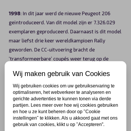
1998
: In dit jaar werd de nieuwe Peugeot 206
geïntroduceerd. Van dit model zijn er 7.326.029
exemplaren geproduceerd. Daarnaast is dit model
maar liefst drie keer wereldkampioen Rally
geworden. De CC-uitvoering bracht de
‘transformeerbare’ coupés weer terug op de
markt.
Wij maken gebruik van Cookies
Wij gebruiken cookies om uw gebruikservaring te
2016
: De Peugeot 3008 werd geïntroduceerd.
optimaliseren, het webverkeer te analyseren en
Direct geroemd om zijn stijl, zijn interieurdesign
gerichte advertenties te kunnen tonen via derde
partijen. Lees meer over hoe wij cookies gebruiken
en zijn prestaties. In 2017 werd het model
en hoe u ze kunt beheren door op "Cookie
verkozen tot Auto van het Jaar.
instellingen" te klikken. Als u akkoord gaat met ons
gebruik van cookies, klikt u op "Accepteren”.