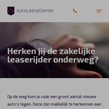
Zakelijke auto’s
Herken jij de zakelijke
Bedrijfswagens
leaserijder onderweg?
Elektrische auto’s
Wagenparkbeheer
Private lease
Op de weg kom je vaak een groot aantal nieuwe
Shortlease
auto’s tegen. Deze zijn makkelijk te herkennen aan