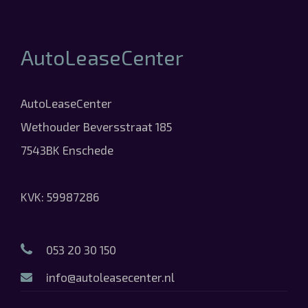
AutoLeaseCenter
AutoLeaseCenter
Wethouder Beversstraat 185
7543BK Enschede
KVK: 59987286
053 20 30 150
info@autoleasecenter.nl