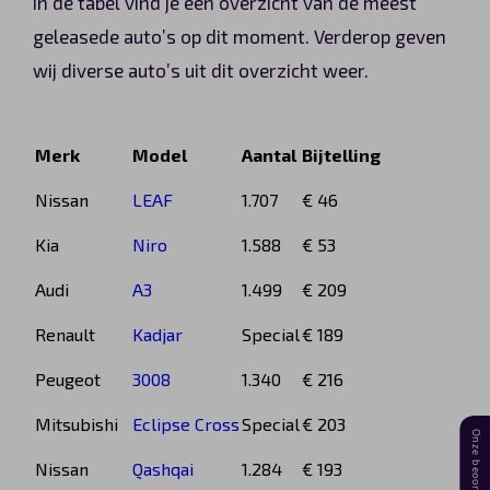
In de tabel vind je een overzicht van de meest
geleasede auto’s op dit moment. Verderop geven
wij diverse auto’s uit dit overzicht weer.
Merk
Model
Aantal
Bijtelling
Nissan
LEAF
1.707
€ 46
Kia
Niro
1.588
€ 53
Audi
A3
1.499
€ 209
Renault
Kadjar
Special
€ 189
Peugeot
3008
1.340
€ 216
Mitsubishi
Eclipse Cross
Special
€ 203
Nissan
Qashqai
1.284
€ 193