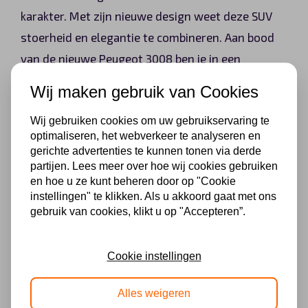
karakter. Met zijn nieuwe design weet deze SUV
stoerheid en elegantie te combineren. Aan bood
van de nieuwe Peugeot 3008 ben je in een
hightech wereld waarin je geniet van nog
Wij maken gebruik van Cookies
intensere rij sensaties. De stoere uitstraling en de
Wij gebruiken cookies om uw gebruikservaring te
hoge instap maken deze auto ideaal.
optimaliseren, het webverkeer te analyseren en
gerichte advertenties te kunnen tonen via derde
partijen. Lees meer over hoe wij cookies gebruiken
Lease vanaf € 479,- per maand!
en hoe u ze kunt beheren door op "Cookie
instellingen" te klikken. Als u akkoord gaat met ons
gebruik van cookies, klikt u op "Accepteren”.
Nissan Qashqai
Cookie instellingen
Stilstaan is achteruit gaan. Dat moet Nissan
hebben gedacht bij het succes van de eerdere
Alles weigeren
versie van de Qashqai. Vanuit die gedachte is de