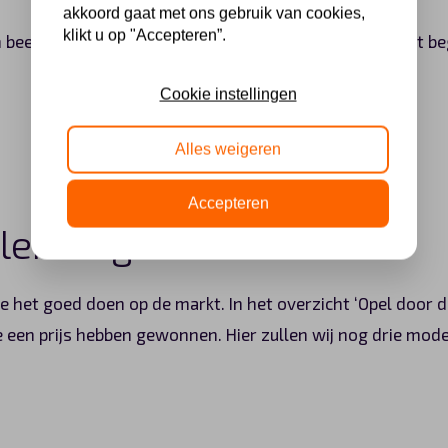
akkoord gaat met ons gebruik van cookies,
klikt u op "Accepteren”.
n beetje een beeld van Opel door de jaren heen. Een echt be
Cookie instellingen
Alles weigeren
Opel Leasen?
Accepteren
en uitgelicht
e het goed doen op de markt. In het overzicht ‘Opel door d
 een prijs hebben gewonnen. Hier zullen wij nog drie model