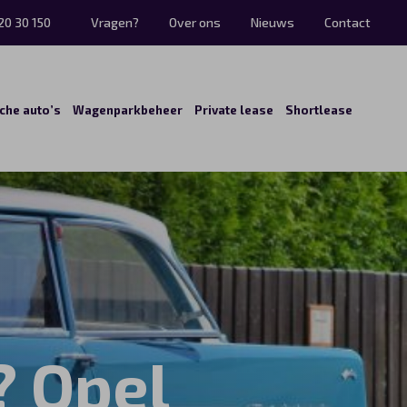
20 30 150
Vragen?
Over ons
Nieuws
Contact
sche auto’s
Wagenparkbeheer
Private lease
Shortlease
? Opel