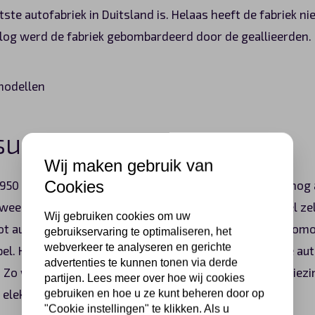
tste autofabriek in Duitsland is. Helaas heeft de fabriek n
log werd de fabriek gebombardeerd door de geallieerden.
successen
Wij maken gebruik van
Cookies
1950 is de fabriek volledig herbouwd. Het bedrijf boekt nog
wee miljoenste auto rolt van de band. In 1986 wint Opel zel
Wij gebruiken cookies om uw
 auto van het jaar. Een belangrijke prijs binnen de automo
gebruikservaring te optimaliseren, het
webverkeer te analyseren en gerichte
l. Het bedrijf produceerde 110 jaar geleden zijn eerste aut
advertenties te kunnen tonen via derde
. Zo wint de Opel Ampera ook de Auto van het Jaar verkiezi
partijen. Lees meer over hoe wij cookies
elektrische auto in Europa!
gebruiken en hoe u ze kunt beheren door op
"Cookie instellingen" te klikken. Als u