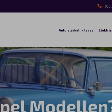
053 
Auto’s zakelijk leasen
Elektri
pel Modellen