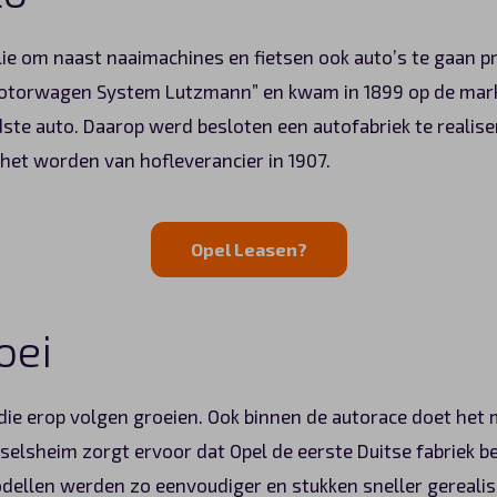
ilie om naast naaimachines en fietsen ook auto’s te gaan p
torwagen System Lutzmann” en kwam in 1899 op de markt.
te auto. Daarop werd besloten een autofabriek te realiser
 het worden van hofleverancier in 1907.
Opel Leasen?
oei
n die erop volgen groeien. Ook binnen de autorace doet he
sselsheim zorgt ervoor dat Opel de eerste Duitse fabriek be
ellen werden zo eenvoudiger en stukken sneller gerealise