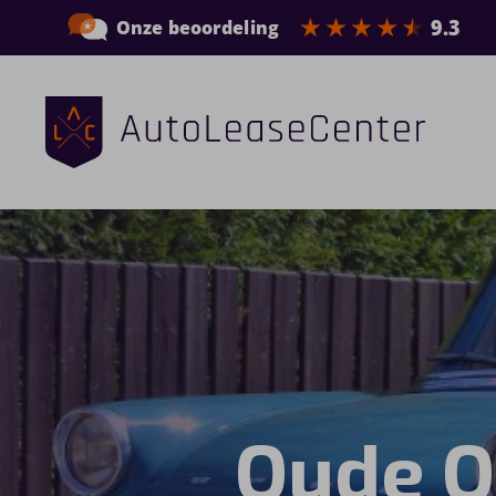
Zakelijke auto’s
Bedrijfswagens
Elektrische auto’s
Wagenparkbeheer
Private lease
Oude O
Shortlease