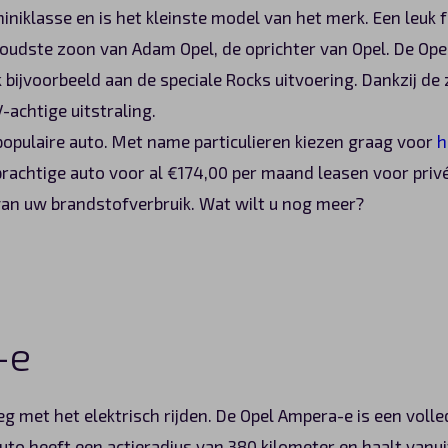
miniklasse en is het kleinste model van het merk. Een leuk 
oudste zoon van Adam Opel, de oprichter van Opel. De Opel 
 bijvoorbeeld aan de speciale Rocks uitvoering. Dankzij de
-achtige uitstraling.
populaire auto. Met name particulieren kiezen graag voor
h
achtige auto voor al €174,00 per maand leasen voor privé 
an uw brandstofverbruik. Wat wilt u nog meer?
-e
 met het elektrisch rijden. De Opel Ampera-e is een volle
uto heeft een actieradius van 380 kilometer en haalt vanui