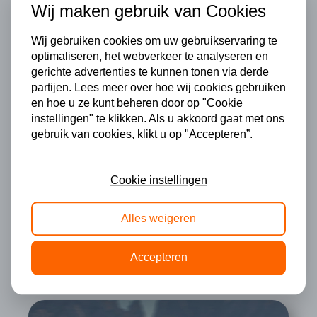
Wij maken gebruik van Cookies
Wij gebruiken cookies om uw gebruikservaring te
optimaliseren, het webverkeer te analyseren en
gerichte advertenties te kunnen tonen via derde
partijen. Lees meer over hoe wij cookies gebruiken
en hoe u ze kunt beheren door op "Cookie
Hyundai IONIQ 6
instellingen" te klikken. Als u akkoord gaat met ons
gebruik van cookies, klikt u op "Accepteren”.
€ 795
Vanaf
p/mnd
Cookie instellingen
Alles weigeren
bij 12 mnd looptijd en 1.000 km/mnd
Accepteren