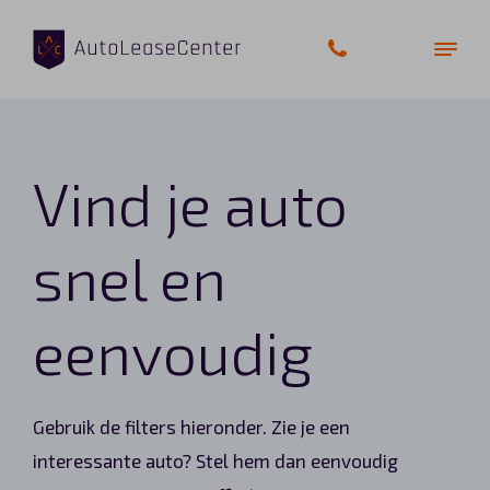
Vind je auto
Zakelijke auto’s
Bedrijfswagens
snel en
Elektrische auto’s
eenvoudig
Wagenparkbeheer
Private lease
Gebruik de filters hieronder. Zie je een
interessante auto? Stel hem dan eenvoudig
Shortlease