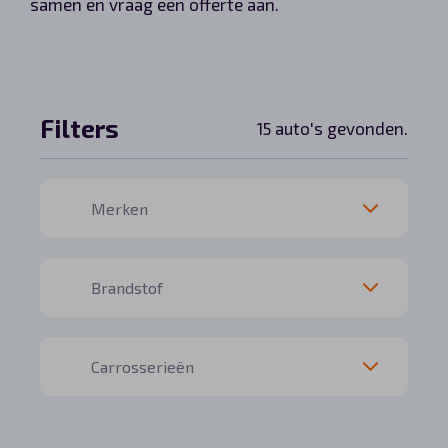
samen en vraag een offerte aan.
Automerken
Filters
15 auto's gevonden.
Vragen?
Over ons
Contact