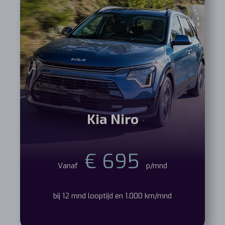
Kia Niro
€ 695
Vanaf
p/mnd
bij 12 mnd looptijd en 1.000 km/mnd