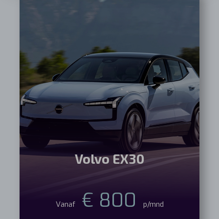
Volvo EX30
€ 800
Vanaf
p/mnd