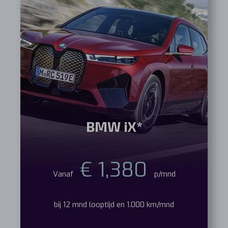
BMW iX*
€ 1,380
Vanaf
p/mnd
bij 12 mnd looptijd en 1.000 km/mnd