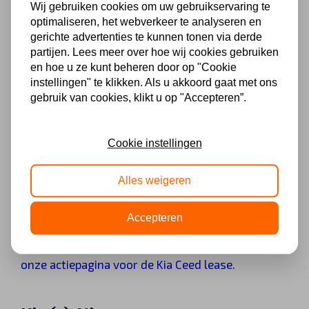
Wij gebruiken cookies om uw gebruikservaring te
De Kia Ceed is onlangs volledig vernieuwd.
optimaliseren, het webverkeer te analyseren en
gerichte advertenties te kunnen tonen via derde
Wanneer u kiest voor het rijden van een Kia Ceed
partijen. Lees meer over hoe wij cookies gebruiken
zult u elke dag genieten. De auto heeft een
en hoe u ze kunt beheren door op "Cookie
instellingen" te klikken. Als u akkoord gaat met ons
ondernemende karakter, ziet er zelfverzekerd uit
gebruik van cookies, klikt u op "Accepteren”.
en rijdt ontzettend krachtig. De Kia Ceed zal direct
uw aandacht trekken. Hij haalt alles uit iedere trip
Cookie instellingen
en daar staat hij dan ook om bekend.
Alles weigeren
De Kia Ceed is bij AutoLeaseCenter beschikbaar
Accepteren
voor zakelijke lease. Momenteel kunt u de auto
leaesen vanaf €360 per maand! Interesse?
Bekijk
onze actiepagina voor de Kia Ceed lease.