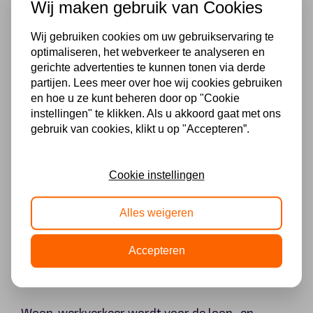
Wij maken gebruik van Cookies
Een black box of rittenregistratie-app kan hierbij
helpen, maar het is ook belangrijk om handmatig
Wij gebruiken cookies om uw gebruikservaring te
optimaliseren, het webverkeer te analyseren en
gegevens toe te voegen en deze te kunnen
gerichte advertenties te kunnen tonen via derde
verbinden met andere bescheiden, zoals
partijen. Lees meer over hoe wij cookies gebruiken
agenda’s. De rapportage en onderliggende
en hoe u ze kunt beheren door op "Cookie
instellingen" te klikken. Als u akkoord gaat met ons
gegevens samen vormen de controleerbare
gebruik van cookies, klikt u op "Accepteren”.
rittenregistratie. Let op het keurmerk van
leveranciers van ritregistratiesystemen, dat
Cookie instellingen
aangeeft dat het systeem voldoet aan eisen van
betrouwbaarheid en privacybescherming.
Alles weigeren
Accepteren
Is woon-werkverkeer zakelijk of
privé?
Woon-werkverkeer wordt voor de loon- en