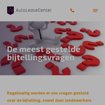
Zakelijke auto’s
De meest gestelde
Bedrijfswagens
bijtellingsvragen
Elektrische auto’s
Wagenparkbeheer
Private lease
Regelmatig worden er ons vragen gesteld
Shortlease
over de bijtelling, zowel door medewerkers