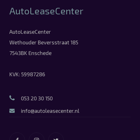
AutoLeaseCenter
AutoLeaseCenter
Wethouder Beversstraat 185
7543BK Enschede
KVK: 59987286
053 20 30 150
info@autoleasecenter.nl