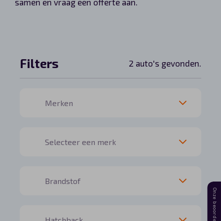
samen en vraag een offerte aan.
Automerken
Filters
2 auto's gevonden.
Vragen?
Over ons
Contact