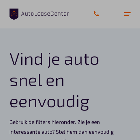
Vind je auto
Zakelijke auto’s
Bedrijfswagens
snel en
Elektrische auto’s
eenvoudig
Wagenparkbeheer
Private lease
Gebruik de filters hieronder. Zie je een
interessante auto? Stel hem dan eenvoudig
Shortlease