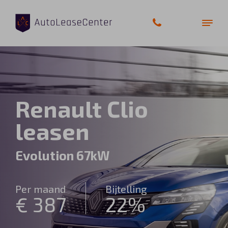
Zakelijke auto’s
Renault Clio
Bedrijfswagens
leasen
Elektrische auto’s
Evolution 67kW
Wagenparkbeheer
Per maand
Bijtelling
Private lease
€ 387
22%
Shortlease