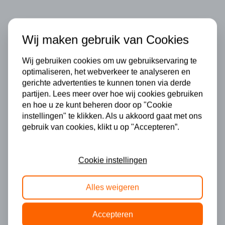
Bruto en netto
Wij maken gebruik van Cookies
bijtelling
Wij gebruiken cookies om uw gebruikservaring te
optimaliseren, het webverkeer te analyseren en
gerichte advertenties te kunnen tonen via derde
Bruto inkomen
partijen. Lees meer over hoe wij cookies gebruiken
en hoe u ze kunt beheren door op "Cookie
instellingen" te klikken. Als u akkoord gaat met ons
gebruik van cookies, klikt u op "Accepteren”.
Bruto bijtelling totaal
€ 449,08
Cookie instellingen
Netto bijtelling
Alles weigeren
€ 166,61
Accepteren