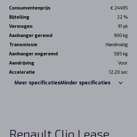
Consumentenprijs
€ 24495
Bijtelling
22 %
Vermogen
91 pk
Aanhanger geremd
900 kg
Transmissie
Handmatig
Aanhanger ongeremd
585 kg
Aandrijving
Voor
Acceleratie
12,20 sec
Meer specificaties
Minder specificaties
Renault Clio Lease