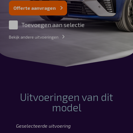
Automerken
Offerte aanvragen
Toevoegen aan selectie
Bekijk andere uitvoeringen
Vragen?
Over ons
Contact
Uitvoeringen van dit
model
Geselecteerde uitvoering