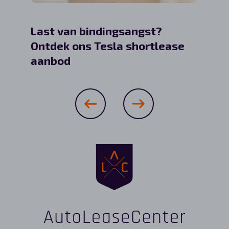
Last van bindingsangst?
Pseud
Ontdek ons Tesla shortlease
veran
aanbod