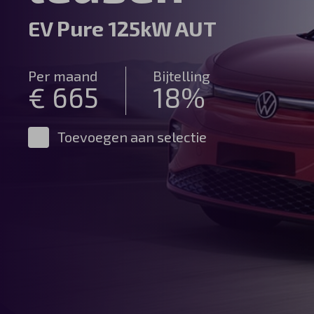
Automerken
EV Pure 125kW AUT
Per maand
Bijtelling
€ 665
18%
Vragen?
Over ons
Toevoegen aan selectie
Contact