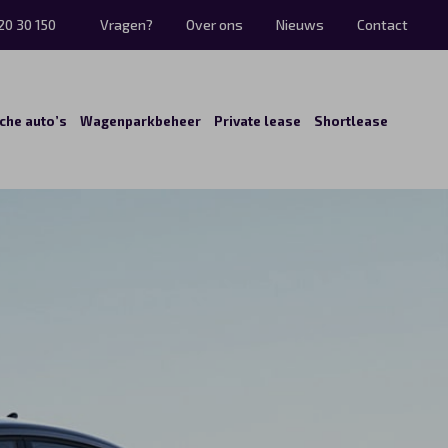
20 30 150
Vragen?
Over ons
Nieuws
Contact
sche auto’s
Wagenparkbeheer
Private lease
Shortlease