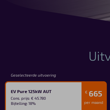
Uit
Geselecteerde uitvoering
EV Pure 125kW AUT
665
€
Cons. prijs: € 45.780
per maand
Bijtelling: 18%