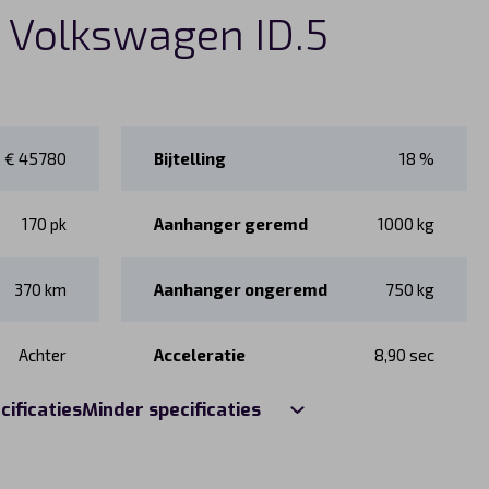
s Volkswagen ID.5
€ 45780
Bijtelling
18 %
170 pk
Aanhanger geremd
1000 kg
370 km
Aanhanger ongeremd
750 kg
Achter
Acceleratie
8,90 sec
cificaties
Minder specificaties