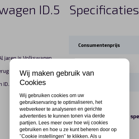
swagen ID.5
Specificatie
Consumentenprijs
l jaren is Volkswagen
Vermogen
 terug de Volkswagen
Wij maken gebruik van
Cookies
Actieradius (WLTP)
 ID.5 leasen? Bekijk
Wij gebruiken cookies om uw
Aandrijving
gebruikservaring te optimaliseren, het
webverkeer te analyseren en gerichte
Meer spe
advertenties te kunnen tonen via derde
partijen. Lees meer over hoe wij cookies
gebruiken en hoe u ze kunt beheren door op
"Cookie instellingen" te klikken. Als u