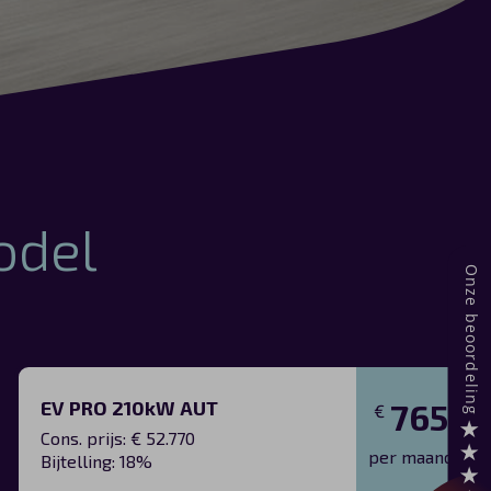
odel
EV PRO 210kW AUT
765
€
Cons. prijs: € 52.770
per maand
Bijtelling: 18%