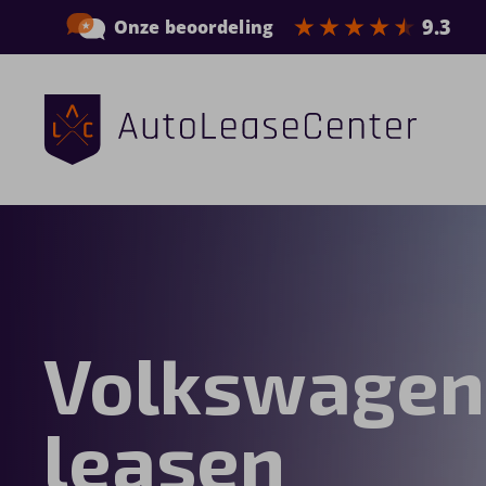
Zakelijke auto’s
Bedrijfswagens
Elektrische auto’s
Volkswagen 
Wagenparkbeheer
Private lease
leasen
Shortlease